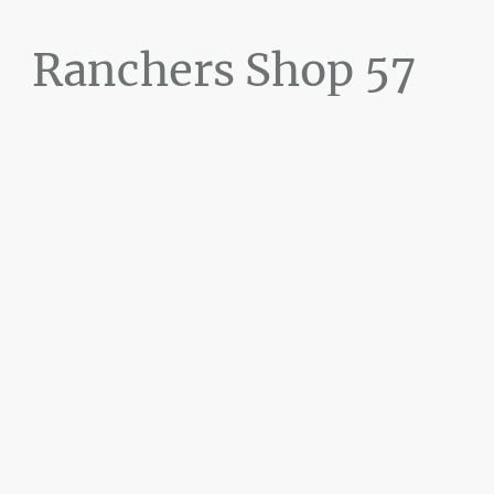
Ranchers Shop 57
Maier&Briddigkeit
GbR