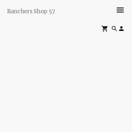
Ranchers Shop 57
Maier&Briddigkeit
GbR