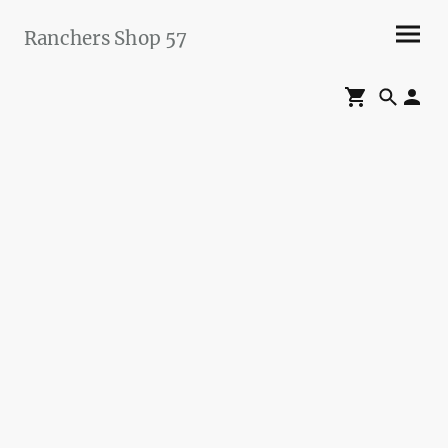
Ranchers Shop 57
Maier&Briddigkeit
GbR