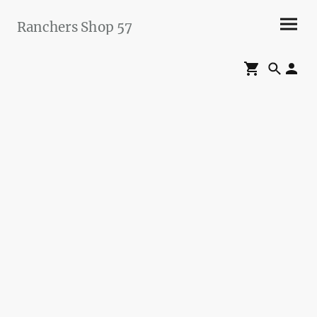
Ranchers Shop 57
Maier&Briddigkeit
GbR