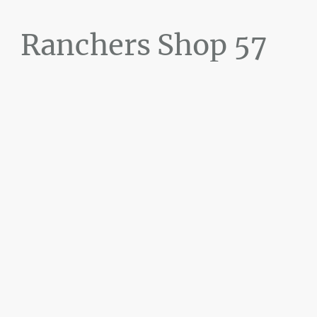
Ranchers Shop 57
Maier&Briddigkeit
GbR