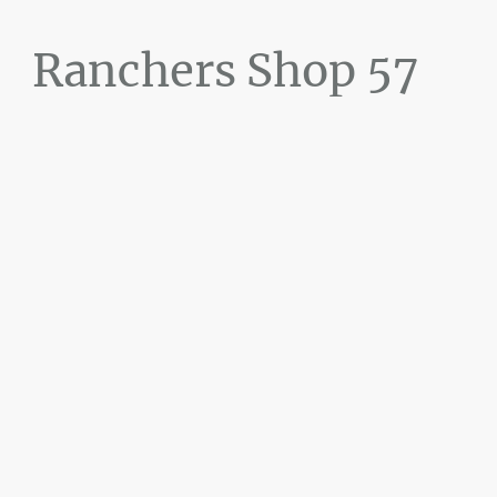
Ranchers Shop 57
Maier&Briddigkeit
GbR