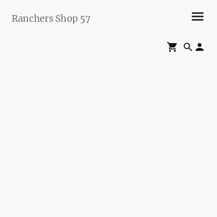
Ranchers Shop 57
Maier&Briddigkeit
GbR