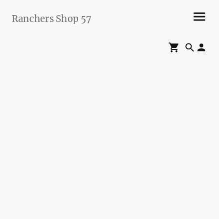
Ranchers Shop 57
Maier&Briddigkeit
GbR