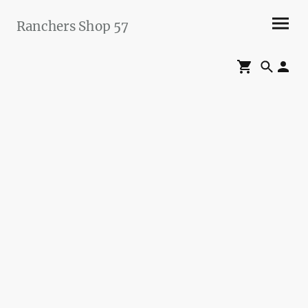
Ranchers Shop 57
Maier&Briddigkeit
GbR