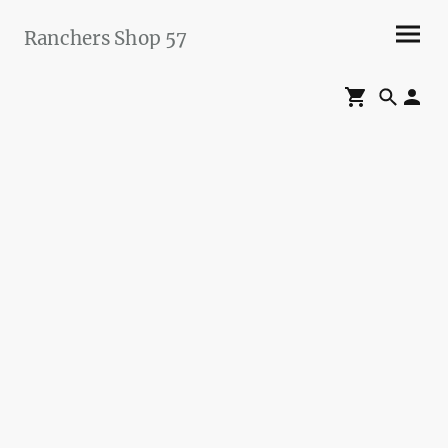
Ranchers Shop 57
Maier&Briddigkeit
GbR