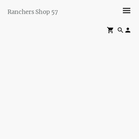
Ranchers Shop 57
Maier&Briddigkeit
GbR