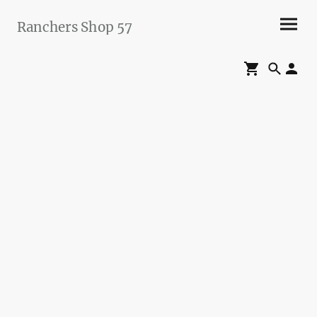
Ranchers Shop 57
Maier&Briddigkeit
GbR