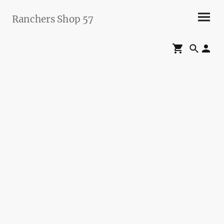
Ranchers Shop 57
Maier&Briddigkeit
GbR