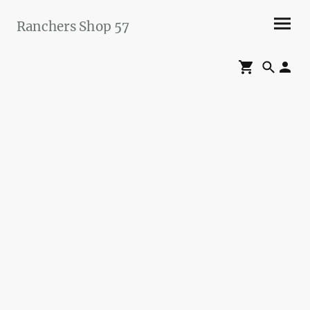
Ranchers Shop 57
Maier&Briddigkeit
GbR