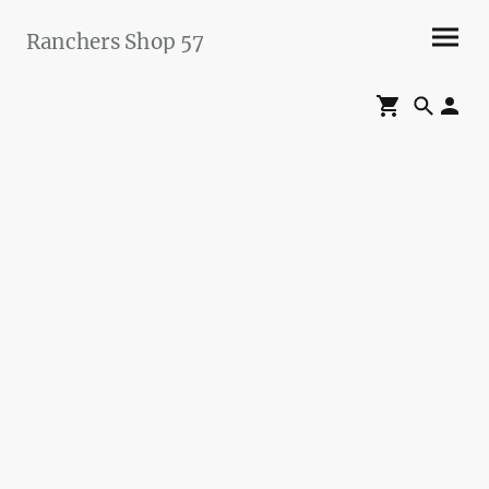
Ranchers Shop 57
Maier&Briddigkeit
GbR