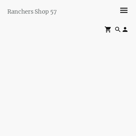
Ranchers Shop 57
Maier&Briddigkeit
GbR