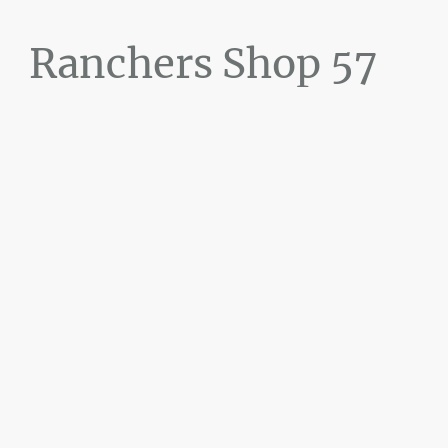
Ranchers Shop 57
Maier&Briddigkeit
GbR