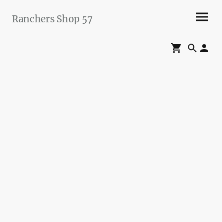
Ranchers Shop 57
Maier&Briddigkeit
GbR