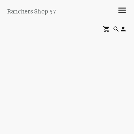
Ranchers Shop 57
Maier&Briddigkeit
GbR