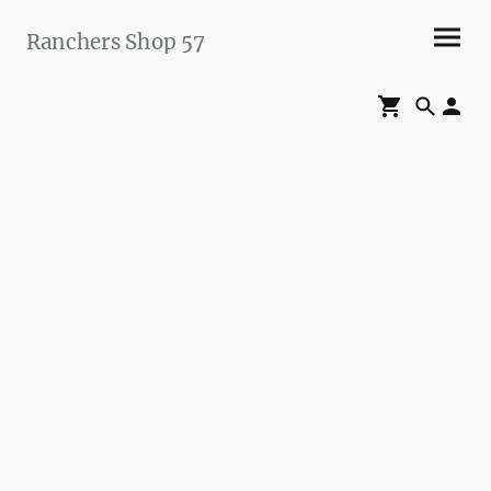
Ranchers Shop 57
Maier&Briddigkeit
GbR