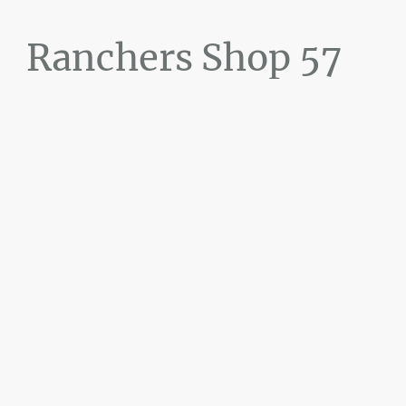
Ranchers Shop 57
Maier&Briddigkeit
GbR