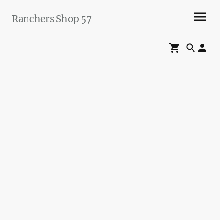
Ranchers Shop 57
Maier&Briddigkeit
GbR